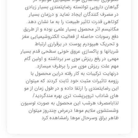
گیاهان دارویی توانسته رضایتمندی بسیار زیادی
در مصرف کنندگان ایجاد نماید و درزمان بسیار
کوتاهی قدرت تاثیر طبیعت را به ما نشان دهد.
مکانیسم اثر محصول بسیار علمی بوده و از طریق
دفع رسوبات حاصله از فعالیت الکتروشیمیایی مغز
و تحریک هیپودرم پوست در برقراری ارتباط
شریانها و پاکسازی عروق خونی سطحی قدم بسیار
مهمی در رفع ریزش موی سر برداشته و اولین گام
مهم علت ریزش موی سر را برطرف میسازد.
درنهایت ترکیبات به کار رفته دراین محصول با
رزومه تاثیرات مثبت خود ثابت کردند که میتوان
این رضایتمندی را ارتقا داده و در طول زمان از مو
های شاداب تروپرپشت تری بهره مندگردید/
لذابامصرف هرشب این محصول به صورت لوسیون
وشستشوی ملایم موها درعرض چندروز میتوان
ظاهر براق وسرحال موها رامشاهده کرد